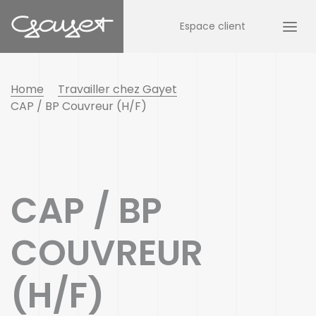
Espace client
Home
Travailler chez Gayet
CAP / BP Couvreur (H/F)
CAP / BP
COUVREUR
(H/F)